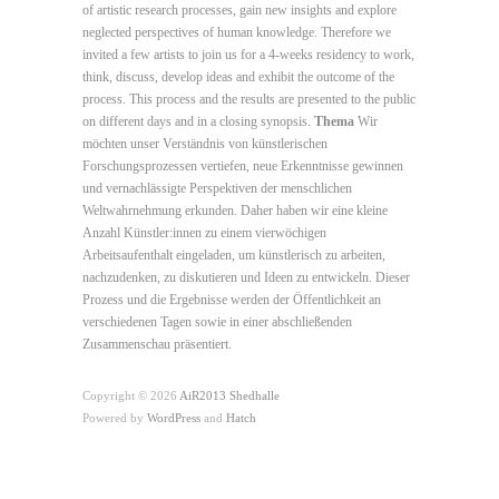
of artistic research processes, gain new insights and explore
neglected perspectives of human knowledge. Therefore we
invited a few artists to join us for a 4-weeks residency to work,
think, discuss, develop ideas and exhibit the outcome of the
process. This process and the results are presented to the public
on different days and in a closing synopsis.
Thema
Wir
möchten unser Verständnis von künstlerischen
Forschungsprozessen vertiefen, neue Erkenntnisse gewinnen
und vernachlässigte Perspektiven der menschlichen
Weltwahrnehmung erkunden. Daher haben wir eine kleine
Anzahl Künstler:innen zu einem vierwöchigen
Arbeitsaufenthalt eingeladen, um künstlerisch zu arbeiten,
nachzudenken, zu diskutieren und Ideen zu entwickeln. Dieser
Prozess und die Ergebnisse werden der Öffentlichkeit an
verschiedenen Tagen sowie in einer abschließenden
Zusammenschau präsentiert.
Copyright © 2026
AiR2013 Shedhalle
Powered by
WordPress
and
Hatch