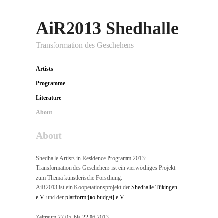
AiR2013 Shedhalle
Transformation des Geschehens
Artists
Programme
Literature
About
About
Shedhalle Artists in Residence Programm 2013:
Transformation des Geschehens ist ein vierwöchiges Projekt
zum Thema künstlerische Forschung.
AiR2013 ist ein Kooperationsprojekt der
Shedhalle Tübingen
e.V.
und der
plattform:[no budget] e.V.
Zeitraum 27.05. bis 22.06.2013